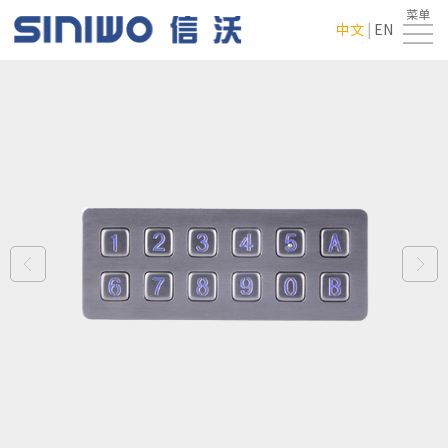
菜单
首
中文
|
EN
页
走
进
产
翔
品
新
龙
中
闻
行
心
中
业
联
心
应
系
用
我
们