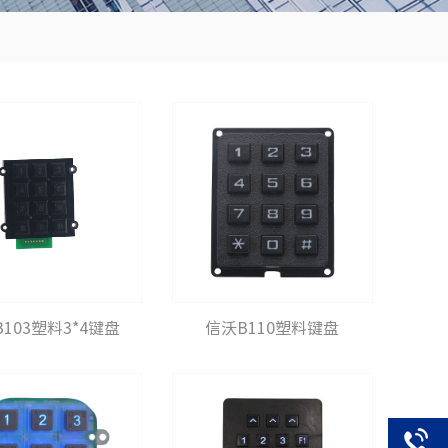
103塑料3*4键盘
信沃B110塑料键盘