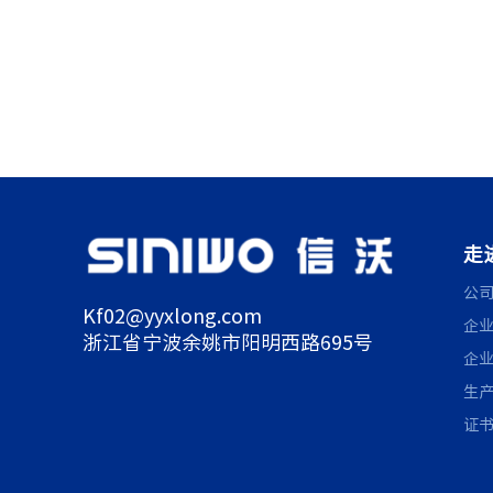
走
公
Kf02@yyxlong.com
企
浙江省宁波余姚市阳明西路695号
企
生
证