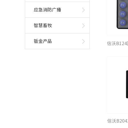
应急消防广播
智慧畜牧
钣金产品
信沃B12
信沃B20