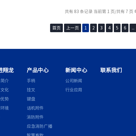
共有 83 条记录 当前第 1 页/共有 7 页
首页
上一页
1
2
3
4
5
6
...
进翔龙
产品中心
新闻中心
联系我们
司简介
手柄
公司新闻
业文化
挂叉
行业应用
业优势
键盘
产环境
话机附件
书
消防附件
应急消防广播
智慧畜牧