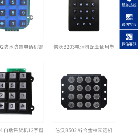
服务热线
微信客服
微信客服
02防水防暴电话机键
信沃B203电话机配套使用塑
盘
料键盘
01自助售货机12字键
信沃B502 锌合金校园话机