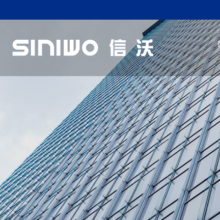
首
页
走
进
产
翔
品
新
龙
中
闻
行
心
中
业
联
心
应
系
用
我
们