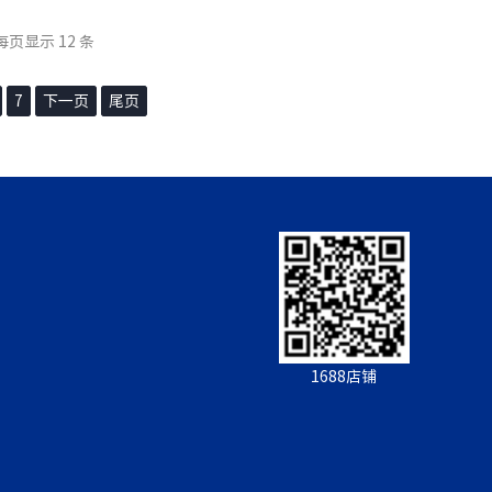
小键盘
专用16位键盘配件
 每页显示 12 条
7
下一页
尾页
1688店铺