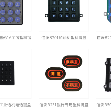
4圆形16字键塑料键
信沃B201加油机塑料键盘
信沃B2
盘
4工业话机电话键盘
信沃B231银行专用塑料键盘
信沃B5