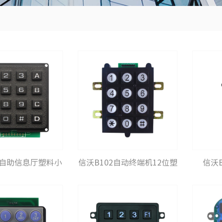
1自助信息厅塑料小
信沃B102自动终端机12位塑
信沃B
键盘
料键盘