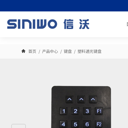
首
页
走
进
产
翔
品
新
首页
产品中心
键盘
塑料透光键盘
龙
中
闻
行
心
中
业
联
心
应
系
用
我
们