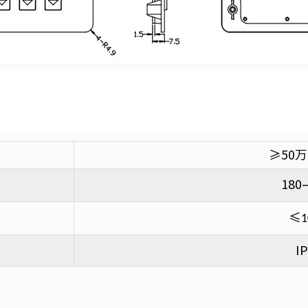
≥50
180
≤
1
I