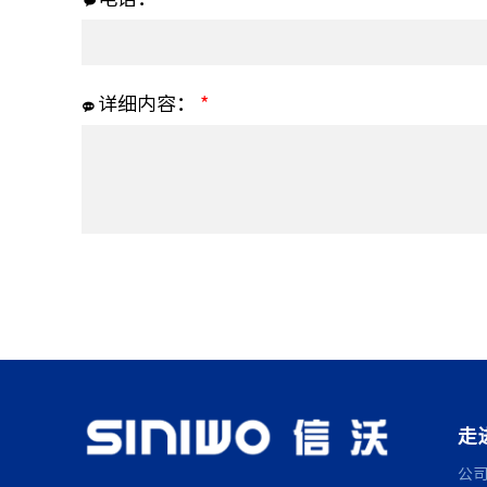
详细内容：
*
走
公