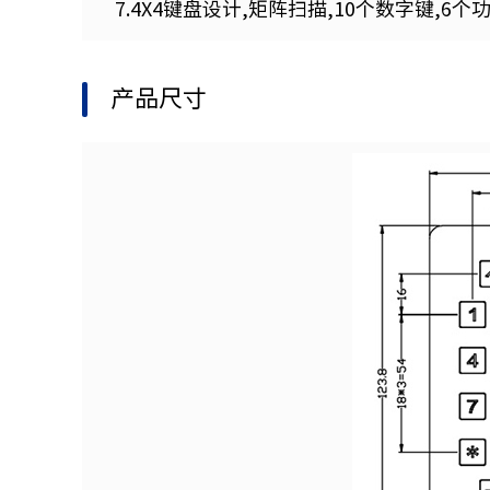
7.4X4键盘设计,矩阵扫描,10个数字键,6个
产品尺寸