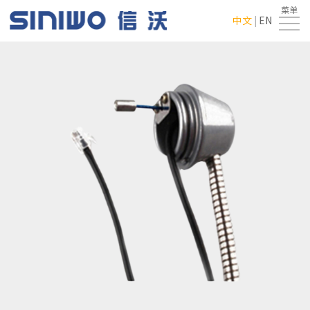
菜单
首
中文
|
EN
页
走
进
产
翔
品
新
龙
中
闻
行
心
中
业
联
心
应
系
用
我
们