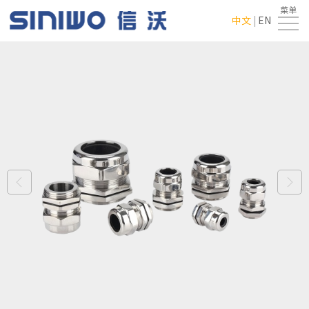
菜单
首
中文
|
EN
页
走
进
产
翔
品
新
龙
中
闻
行
心
中
业
联
心
应
系
用
我
们