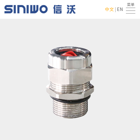
菜单
首
中文
|
EN
页
走
进
产
翔
品
新
龙
中
闻
行
心
中
业
联
心
应
系
用
我
们