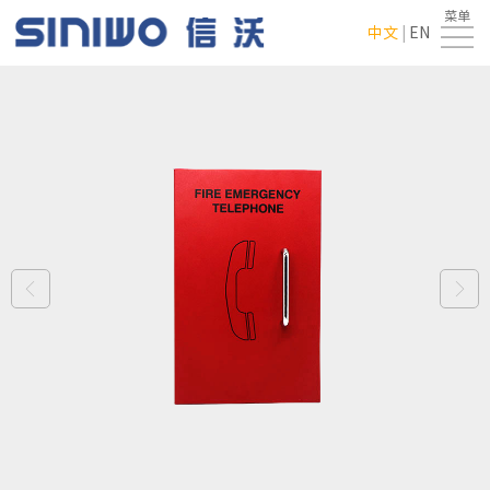
菜单
首
中文
|
EN
页
走
进
产
翔
品
新
龙
中
闻
行
心
中
业
联
心
应
系
用
我
们